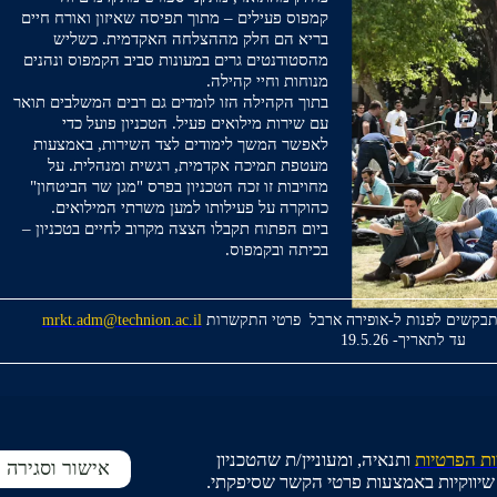
קמפוס פעילים – מתוך תפיסה שאיזון ואורח חיים
בריא הם חלק מההצלחה האקדמית. כשליש
מהסטודנטים גרים במעונות סביב הקמפוס ונהנים
מנוחות וחיי קהילה.
בתוך הקהילה הזו לומדים גם רבים המשלבים תואר
עם שירות מילואים פעיל. הטכניון פועל כדי
לאפשר המשך לימודים לצד השירות, באמצעות
מעטפת תמיכה אקדמית, רגשית ומנהלית. על
מחויבות זו זכה הטכניון בפרס "מגן שר הביטחון"
כהוקרה על פעילותו למען משרתי המילואים.
ביום הפתוח תקבלו הצצה מקרוב לחיים בטכניון –
בכיתה ובקמפוס.
תבקשים לפנות ל-אופירה ארבל פרטי התקשרות
mrkt.adm@technion.ac.il
עד לתאריך- 19.5.26
ות הפרטיות
ותנאיה, ומעוניין/ת שהטכניון
אישור וסגירה
ת שיווקיות באמצעות פרטי הקשר שסיפקתי.